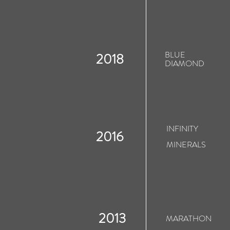
BLUE
2018
INFINITY
2016
DIAMOND
MINERALS
INFINITY
2016
2013
MARATHON
MINERALS
EXPERT 2
2013
2010
ENDURANCE 2
MARATHON
RESILIENCE 2