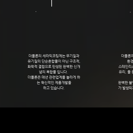
더몰론의 세라믹코팅제는 무기질과
더몰론의
유기질의 단순혼합물이 아닌 구조적,
환경
화학적 결합으로 탄생된 완벽한 신개
스테인리스
념의 복합물 입니다.
유리, 돌
더몰론은 매년 관련업계를 놀라게 하
는
혁신적인 제품
개발을
완벽한 불
​하고 있습니다.
가 발생되