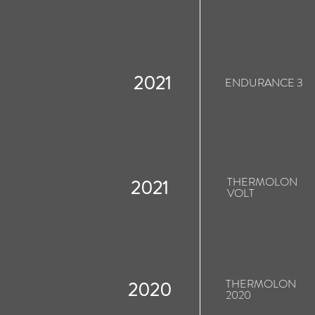
2021
ENDURANCE 3
THERMOLON
2021
VOLT
THERMOLON
2021
VOLT
THERMOLON
2020
2020
THERMOLON
2020
2020
BLUE
2018
DIAMOND